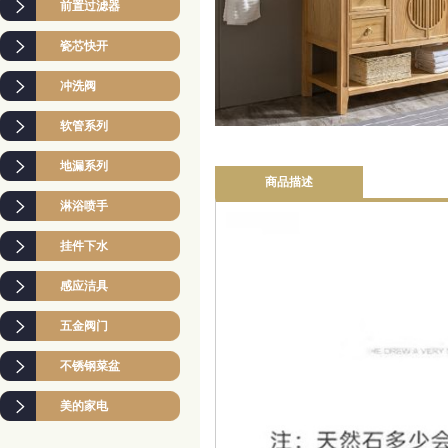
前置过滤器
瓷芯快开
冲洗阀
软管系列
地漏系列
商品描述
淋浴喷手
挂件下水
感应洁具
五金阀门
不锈钢菜盆
美的家电