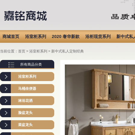
商城首页
浴室柜系列
2020 奢华新款
浴柜现货系列
新中式私
地漏系列
挂件下水
感应洁具
五金阀门
不锈钢菜盆
高端私
当前位置：
首页
>
浴室柜系列
>
新中式私人定制经典
异型橡木柜
铝合金柜
所有商品分类
浴室柜系列
马桶坐便器
淋浴花洒
脸盆龙头
菜盆龙头