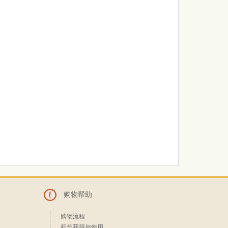
购物帮助
购物流程
积分获得与使用