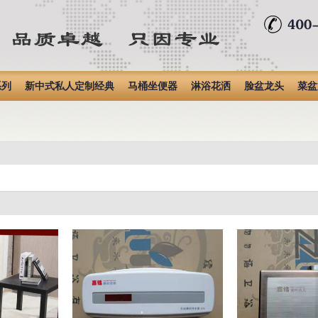
系列
新中式私人定制经典
马桶坐便器
淋浴花洒
脸盆龙头
菜盆
菜盆
高端私人定制
美的家电
实木免漆
橡木系列
大尺寸系列