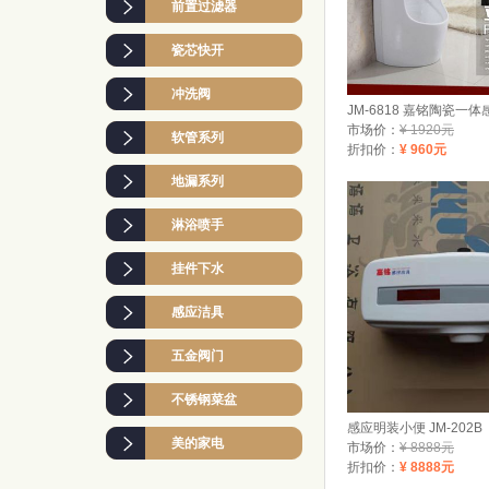
前置过滤器
瓷芯快开
冲洗阀
JM-6818 嘉铭陶瓷一体感.
市场价：
¥ 1920元
软管系列
折扣价：
¥ 960元
地漏系列
淋浴喷手
挂件下水
感应洁具
五金阀门
不锈钢菜盆
感应明装小便 JM-202B
美的家电
市场价：
¥ 8888元
折扣价：
¥ 8888元