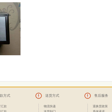
款方式
送货方式
售后服务
行汇款
物流快递
退换货政策
局汇款
送货到门
质保承诺