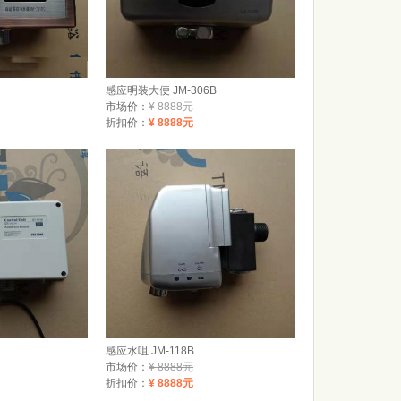
感应明装大便 JM-306B
市场价：
¥ 8888元
折扣价：
¥ 8888元
感应水咀 JM-118B
市场价：
¥ 8888元
折扣价：
¥ 8888元