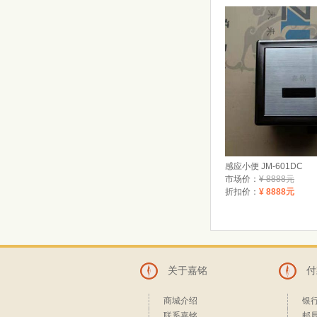
感应小便 JM-601DC
市场价：
¥ 8888元
折扣价：
¥ 8888元
关于嘉铭
付
商城介绍
银
联系嘉铭
邮