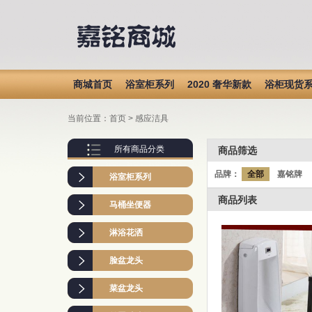
商城首页
浴室柜系列
2020 奢华新款
浴柜现货
地漏系列
挂件下水
感应洁具
五金阀门
不锈钢
当前位置：
首页
>
感应洁具
异型橡木柜
铝合金柜
所有商品分类
商品筛选
品牌：
全部
嘉铭牌
浴室柜系列
商品列表
马桶坐便器
淋浴花洒
脸盆龙头
菜盆龙头