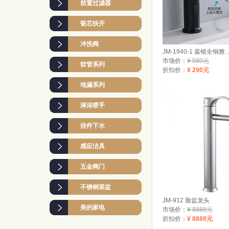
前置过滤器
瓷芯快开
冲洗阀
JM-1940-1 嘉铭全铜雅..
市场价：
¥ 580元
软管系列
折扣价：
¥ 290元
地漏系列
淋浴喷手
挂件下水
感应洁具
五金阀门
不锈钢菜盆
JM-912 脸盆龙头
美的家电
市场价：
¥ 8888元
折扣价：
¥ 8888元