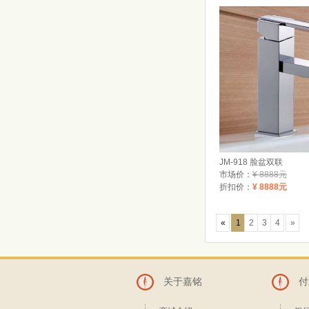
JM-918 脸盆双联
市场价：
¥ 8888元
折扣价：
¥ 8888元
«
1
2
3
4
»
关于嘉铭
付