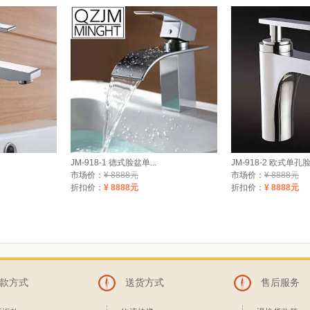
JM-918-1 德式脸盆单...
JM-918-2 欧式单孔脸.
市场价：
¥ 8888元
市场价：
¥ 8888元
折扣价：
¥ 8888元
折扣价：
¥ 8888元
款方式
送货方式
售后服务