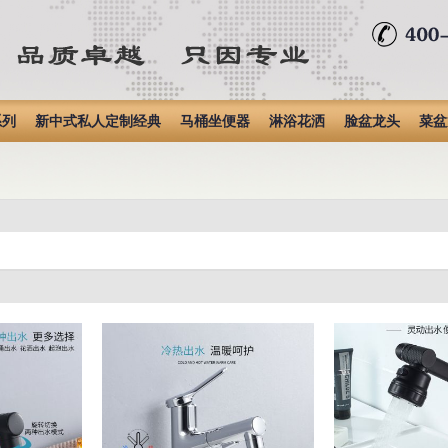
系列
新中式私人定制经典
马桶坐便器
淋浴花洒
脸盆龙头
菜盆
菜盆
高端私人定制
美的家电
实木免漆
橡木系列
大尺寸系列